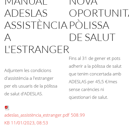
MANUAL
NOVA
ADESLAS
OPORTUNIT
ASSISTÈNCIA
PÒLISSA
A
DE SALUT
L'ESTRANGER
Fins al 31 de gener et pots
adherir a la pòlissa de salut
Adjuntem les condicions
que tenim concertada amb
d'assistència a l'estranger
ADESLAS per 45,5 €/mes
per els usuaris de la pòlissa
sense carències ni
de salut d'ADESLAS.
qüestionari de salut.
adeslas_assistència_estranger.pdf
508.99
KB
11/01/2023, 08:53