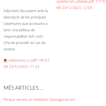
qüestionari_adeslas.pdf
177.6
KB
23/12/2021, 12:05
Adjuntem document amb la
descripció de les principals
cobertures que acostuma a
tenir una pòlissa de
responsabilitat civil i com
s'ha de procedir en cas de
sinistre.
cobertures_rc.pdf
145.67
KB
23/12/2021, 11:32
MÉS ARTICLES …
Perquè serveix un mediador d'assegurances?