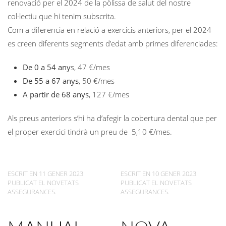
renovació per el 2024 de la pòlissa de salut del nostre
col·lectiu que hi tenim subscrita.
Com a diferencia en relació a exercicis anteriors, per el 2024
es creen diferents segments d’edat amb primes diferenciades:
De 0 a 54 any
s, 47 €/mes
De 55 a 67 anys
, 50 €/mes
A partir de 68 anys
, 127 €/mes
Als preus anteriors s’hi ha d’afegir la cobertura dental que per
el proper exercici tindrà un preu de 5,10 €/mes.
ESCRIT EN
11 GENER 2023
.
ESCRIT EN
10 GENER 2023
.
PUBLICAT EL
NOVETATS
PUBLICAT EL
NOVETATS
ASSEGURANCES
.
ASSEGURANCES
.