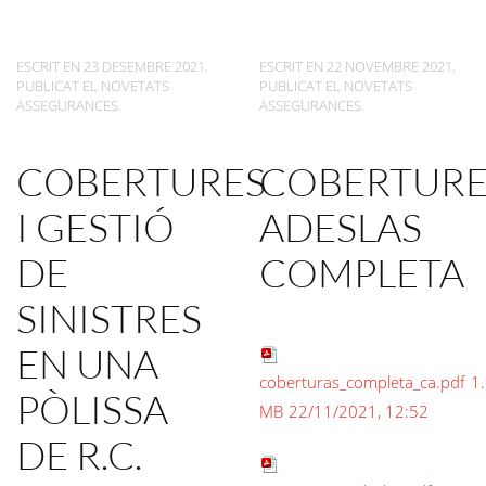
ESCRIT EN
23 DESEMBRE 2021
.
ESCRIT EN
22 NOVEMBRE 2021
.
PUBLICAT EL
NOVETATS
PUBLICAT EL
NOVETATS
ASSEGURANCES
.
ASSEGURANCES
.
COBERTURES
COBERTURE
I GESTIÓ
ADESLAS
DE
COMPLETA
SINISTRES
EN UNA
coberturas_completa_ca.pdf
1
PÒLISSA
MB
22/11/2021, 12:52
DE R.C.