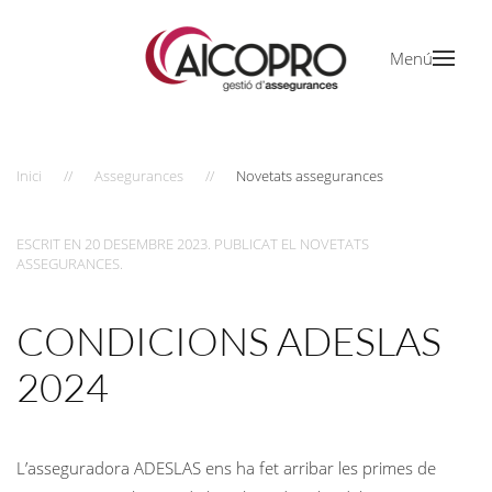
Menú
Inici
Assegurances
Novetats assegurances
ESCRIT EN
20 DESEMBRE 2023
. PUBLICAT EL
NOVETATS
ASSEGURANCES
.
CONDICIONS ADESLAS
2024
L’asseguradora ADESLAS ens ha fet arribar les primes de