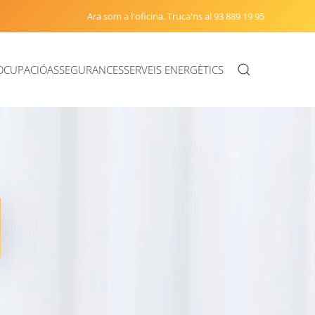
Ara som a l'oficina. Truca'ns al 93 889 19 95
OCUPACIÓ
ASSEGURANCES
SERVEIS ENERGÈTICS