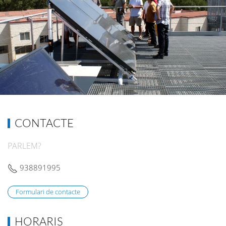
CONTACTE
PARLEM?
938891995
Formulari de contacte
HORARIS