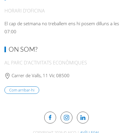
HORARI D'OFICINA
El cap de setmana no treballem ens hi posem dilluns a les
07:00
ON SOM?
AL PARC D'ACTIVITATS ECONÒMIQUES
Carrer de Valls, 11 Vic 08500
Com arribar-hi
COPYRIGHT 2026 © AICO |
AVÍS LEGAL