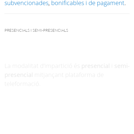
subvencionades
,
bonificables i de pagament
.
PRESENCIALS I SEMI-PRESENCIALS
La modalitat d’impartició és
presencial
i
semi-
presencial
mitjançant plataforma de
teleformació.
PUNT D’INFORMACIÓ I ORIENTACIÓ
PUNT D’INFORMACIÓ I ORIENTACIÓ (PIO) DEL SERVEI
D’ACREDITACIÓ DE COMPETÈNCIES PROFESSIONALS
Em Vull Acreditar