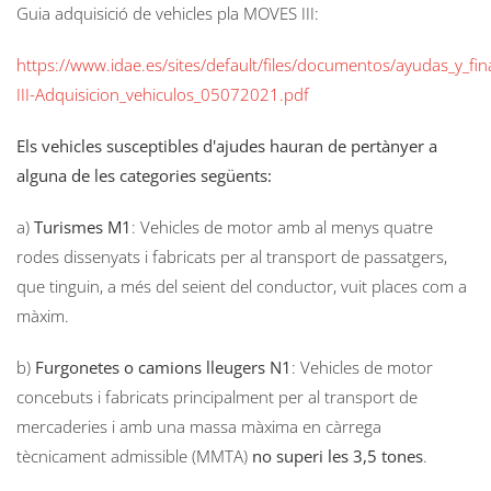
Guia adquisició de vehicles pla MOVES III:
https://www.idae.es/sites/default/files/documentos/ayudas_y_f
III-Adquisicion_vehiculos_05072021.pdf
Els vehicles susceptibles d'ajudes hauran de pertànyer a
alguna de les categories següents:
a)
Turismes M1
: Vehicles de motor amb al menys quatre
rodes dissenyats i fabricats per al transport de passatgers,
que tinguin, a més del seient del conductor, vuit places com a
màxim.
b)
Furgonetes o camions lleugers N1
: Vehicles de motor
concebuts i fabricats principalment per al transport de
mercaderies i amb una massa màxima en càrrega
tècnicament admissible (MMTA)
no superi les 3,5 tones
.