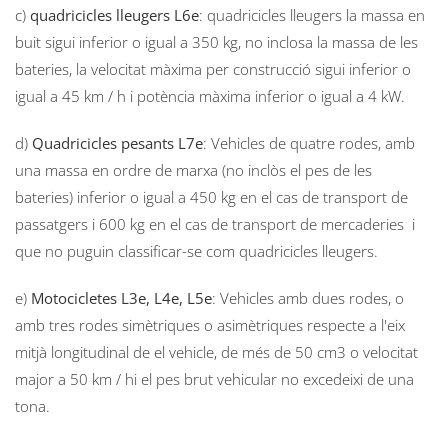
c)
quadricicles lleugers L6e
: quadricicles lleugers la massa en
buit sigui inferior o igual a 350 kg, no inclosa la massa de les
bateries, la velocitat màxima per construcció sigui inferior o
igual a 45 km / h i potència màxima inferior o igual a 4 kW.
d)
Quadricicles pesants L7e
: Vehicles de quatre rodes, amb
una massa en ordre de marxa (no inclòs el pes de les
bateries) inferior o igual a 450 kg en el cas de transport de
passatgers i 600 kg en el cas de transport de mercaderies i
que no puguin classificar-se com quadricicles lleugers.
e)
Motocicletes L3e, L4e, L5e
: Vehicles amb dues rodes, o
amb tres rodes simètriques o asimètriques respecte a l'eix
mitjà longitudinal de el vehicle, de més de 50 cm3 o velocitat
major a 50 km / hi el pes brut vehicular no excedeixi de una
tona.