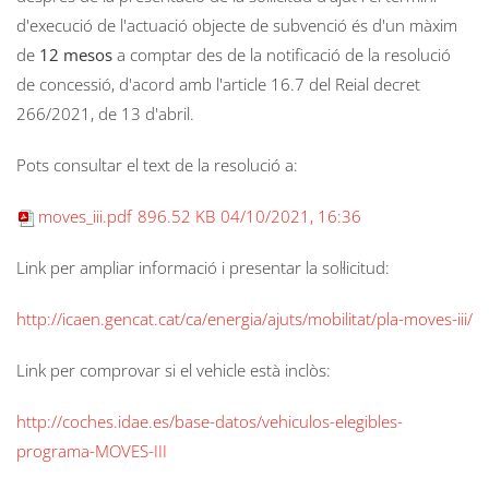
d'execució de l'actuació objecte de subvenció és d'un màxim
de
12 mesos
a comptar des de la notificació de la resolució
de concessió, d'acord amb l'article 16.7 del Reial decret
266/2021, de 13 d'abril.
Pots consultar el text de la resolució a:
moves_iii.pdf
896.52 KB
04/10/2021, 16:36
Link per ampliar informació i presentar la sol·licitud:
http://icaen.gencat.cat/ca/energia/ajuts/mobilitat/pla-moves-iii/
Link per comprovar si el vehicle està inclòs:
http://coches.idae.es/base-datos/vehiculos-elegibles-
programa-MOVES-III