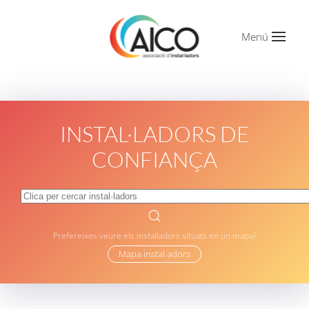
Menú
INSTAL·LADORS DE
CONFIANÇA
Prefereixes veure els instal·ladors situats en un mapa?
Mapa instal·adors