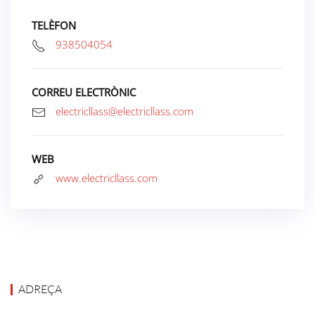
TELÈFON
938504054
CORREU ELECTRÒNIC
electricllass@electricllass.com
WEB
www.electricllass.com
ADREÇA