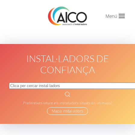
Menú
INSTAL·LADORS DE
CONFIANÇA
Prefereixes veure els instal·ladors situats en un mapa?
Mapa instal·adors